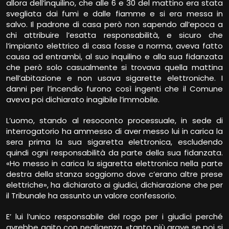
allora dell’inquilino, che alle 6 e 30 del mattino era stata
svegliata dai fumi e dalle fiamme e si era messa in
salvo. Il padrone di casa però non sapendo all’epoca a
chi attribuire l’esatta responsabilità, e sicuro che
l’impianto elettrico di casa fosse a norma, aveva fatto
causa ad entrambi, al suo inquilino e alla sua fidanzata
che però solo casualmente si trovava quella mattina
nell’abitazione e non usava sigarette elettroniche. I
danni per l’incendio furono così ingenti che il Comune
aveva poi dichiarato inagibile l’immobile.
L’uomo, stando al resoconto processuale, in sede di
interrogatorio ha ammesso di aver messo lui in carica la
sera prima la sua sigaretta elettronica, escludendo
quindi ogni responsabilità da parte della sua fidanzata.
«Ho messo in carica la sigaretta elettronica nella parte
destra della stanza soggiorno dove c’erano altre prese
elettriche», ha dichiarato ai giudici, dichiarazione che per
il Tribunale ha assunto un valore confessorio.
E’ lui l’unico responsabile del rogo per i giudici perché
avrebbe agito con negligenza, «tanto più grave se poi si